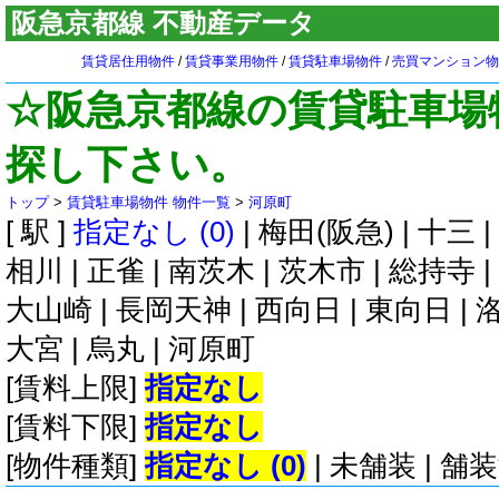
阪急京都線 不動産データ
賃貸居住用物件
/
賃貸事業用物件
/
賃貸駐車場物件
/
売買マンション物
☆阪急京都線の賃貸駐車場
探し下さい。
トップ
>
賃貸駐車場物件 物件一覧
>
河原町
[ 駅 ]
指定なし (0)
|
梅田(阪急)
|
十三
|
相川
|
正雀
|
南茨木
|
茨木市
|
総持寺
|
大山崎
|
長岡天神
|
西向日
|
東向日
|
大宮
|
烏丸
|
河原町
[賃料上限]
指定なし
[賃料下限]
指定なし
[物件種類]
指定なし (0)
|
未舗装
|
舗装