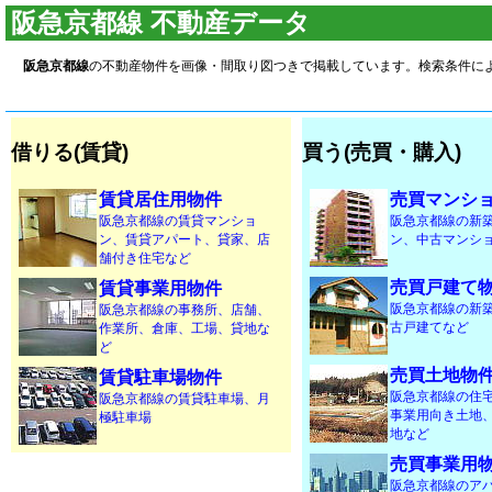
阪急京都線 不動産データ
阪急京都線
の不動産物件を画像・間取り図つきで掲載しています。検索条件に
借りる(賃貸)
買う(売買・購入)
賃貸居住用物件
売買マンシ
阪急京都線の賃貸マンショ
阪急京都線の新
ン、賃貸アパート、貸家、店
ン、中古マンシ
舗付き住宅など
売買戸建て
賃貸事業用物件
阪急京都線の新
阪急京都線の事務所、店舗、
古戸建てなど
作業所、倉庫、工場、貸地な
ど
売買土地物
賃貸駐車場物件
阪急京都線の住
阪急京都線の賃貸駐車場、月
事業用向き土地
極駐車場
地など
売買事業用
阪急京都線のア