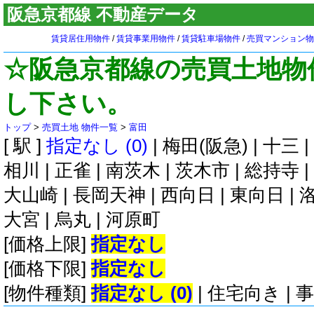
阪急京都線 不動産データ
賃貸居住用物件
/
賃貸事業用物件
/
賃貸駐車場物件
/
売買マンション物
☆阪急京都線の売買土地物
し下さい。
トップ
>
売買土地 物件一覧
>
富田
[ 駅 ]
指定なし (0)
|
梅田(阪急)
|
十三
|
相川
|
正雀
|
南茨木
|
茨木市
|
総持寺
|
大山崎
|
長岡天神
|
西向日
|
東向日
|
大宮
|
烏丸
|
河原町
[価格上限]
指定なし
[価格下限]
指定なし
[物件種類]
指定なし (0)
|
住宅向き
|