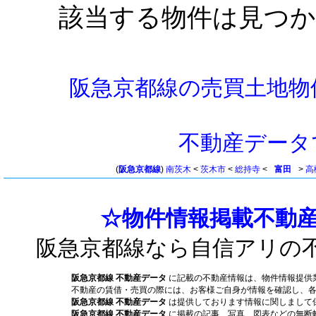
該当する物件は見つ
阪急京都線の売買土地物
不動産データ
(
阪急京都線
)
南茨木
<
茨木市
<
総持寺
<
富田
>
高
☆物件情報掲載不動産
阪急京都線なら自信アリの
阪急京都線 不動産データ
に記載の不動産情報は、物件情報提供
不動産の賃借・売買の際には、お客様ご自身が情報を確認し、
阪急京都線 不動産データ
は提供しております情報に関しまして
阪急京都線 不動産データ
に掲載の記事、写真、図表などの無断