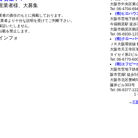
大阪市中央区東心斎
産業者様、大募集
Tel: 06-4704-69
(有)ヒロハウ
業者の責任のもとに掲載しております。
大阪市営地下鉄
各業者より十分な説明を受けてご判断下さい。
今福鶴見駅 徒歩
保証いたしません。
大阪市鶴見区鶴見2
転載を禁止します。
Tel: 06-6930-12
タウンインフォ
(有)クローバ
ＪＲ大阪環状線 
大阪市天王寺区筆
タイセイ第2ビル
Tel: 06-6770-60
(有)エフピ
大阪市営地下鉄御
阪市営)駅 徒歩5
大阪市北区豊崎5-
藤井ビル303号
Tel: 06-6377-12
1 
→
不