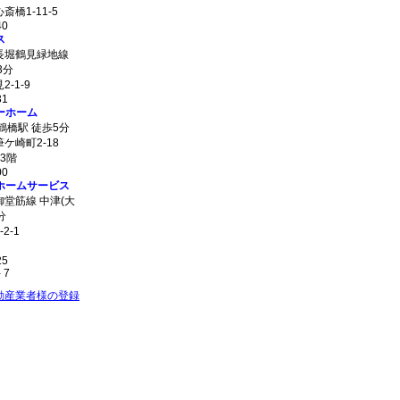
橋1-11-5
40
ス
長堀鶴見緑地線
3分
-1-9
31
ーホーム
鶴橋駅 徒歩5分
ケ崎町2-18
3階
00
ーホームサービス
堂筋線 中津(大
分
2-1
25
- 7
動産業者様の登録