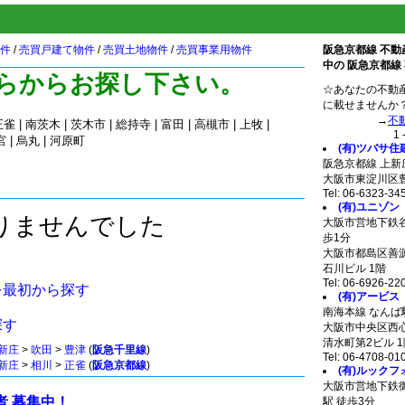
件
/
売買戸建て物件
/
売買土地物件
/
売買事業用物件
阪急京都線 不動
中の 阪急京都線
らからお探し下さい。
☆あなたの不動
に載せませんか
→
不
正雀
|
南茨木
|
茨木市
|
総持寺
|
富田
|
高槻市
|
上牧
|
1 
宮
|
烏丸
|
河原町
(有)ツバサ住
阪急京都線 上新
大阪市東淀川区豊新
Tel: 06-6323-34
(有)ユニゾン
りませんでした
大阪市営地下鉄谷
歩1分
大阪市都島区善源寺
石川ビル 1階
Tel: 06-6926-22
を最初から探す
(有)アービス
南海本線 なんば
探す
大阪市中央区西心斎
清水町第2ビル 1
新庄
>
吹田
>
豊津
(
阪急千里線
)
Tel: 06-4708-01
新庄
>
相川
>
正雀
(
阪急京都線
)
(有)ルックフ
大阪市営地下鉄
者 募集中！
駅 徒歩3分