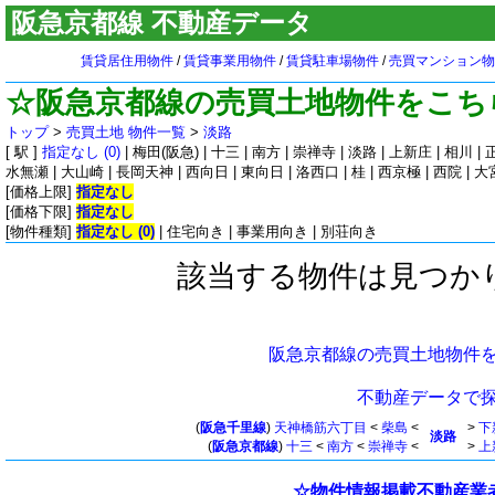
阪急京都線 不動産データ
賃貸居住用物件
/
賃貸事業用物件
/
賃貸駐車場物件
/
売買マンション物
☆阪急京都線の売買土地物件をこち
トップ
>
売買土地 物件一覧
>
淡路
[ 駅 ]
指定なし (0)
|
梅田(阪急)
|
十三
|
南方
|
崇禅寺
|
淡路
|
上新庄
|
相川
|
水無瀬
|
大山崎
|
長岡天神
|
西向日
|
東向日
|
洛西口
|
桂
|
西京極
|
西院
|
大
[価格上限]
指定なし
[価格下限]
指定なし
[物件種類]
指定なし (0)
|
住宅向き
|
事業用向き
|
別荘向き
該当する物件は見つか
阪急京都線の売買土地物件
不動産データで
(
阪急千里線
)
天神橋筋六丁目
<
柴島
<
>
下
淡路
(
阪急京都線
)
十三
<
南方
<
崇禅寺
<
>
上
☆物件情報掲載不動産業