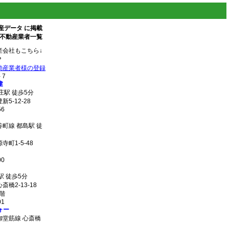
産データ に掲載
 不動産業者一覧
産会社もこちら↓
？
動産業者様の登録
- 7
建
庄駅 徒歩5分
5-12-28
56
町線 都島駅 徒
町1-5-48
00
駅 徒歩5分
橋2-13-18
階
01
ォー
御堂筋線 心斎橋