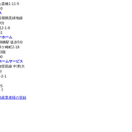
橋1-11-5
40
ス
長堀鶴見緑地線
3分
-1-9
31
ーホーム
鶴橋駅 徒歩5分
ケ崎町2-18
3階
00
ーホームサービス
堂筋線 中津(大
分
2-1
25
- 7
動産業者様の登録