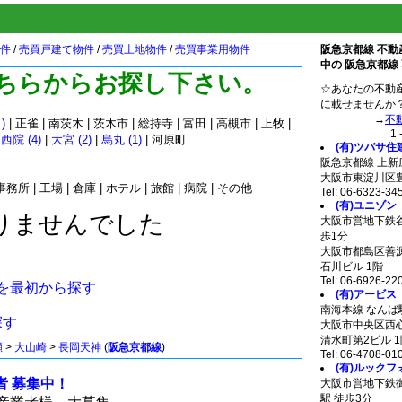
件
/
売買戸建て物件
/
売買土地物件
/
売買事業用物件
阪急京都線 不動
中の 阪急京都線
ちらからお探し下さい。
☆あなたの不動
に載せませんか
→
不
)
|
正雀
|
南茨木
|
茨木市
|
総持寺
|
富田
|
高槻市
|
上牧
|
1 
|
西院 (4)
|
大宮 (2)
|
烏丸 (1)
|
河原町
(有)ツバサ住
阪急京都線 上新
大阪市東淀川区豊新
事務所
|
工場
|
倉庫
|
ホテル
|
旅館
|
病院
|
その他
Tel: 06-6323-34
(有)ユニゾン
りませんでした
大阪市営地下鉄谷
歩1分
大阪市都島区善源寺
石川ビル 1階
Tel: 06-6926-22
を最初から探す
(有)アービス
南海本線 なんば
探す
大阪市中央区西心斎
清水町第2ビル 1
瀬
>
大山崎
>
長岡天神
(
阪急京都線
)
Tel: 06-4708-01
(有)ルックフ
者 募集中！
大阪市営地下鉄
駅 徒歩3分