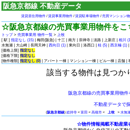
阪急京都線 不動産データ
賃貸居住用物件
/
賃貸事業用物件
/
賃貸駐車場物件
/
売買マンション物
☆阪急京都線の売買事業用物件をこ
トップ
>
売買事業用 物件一覧
>
上牧
[ 駅 ]
指定なし (15)
|
梅田(阪急)
|
十三
|
南方
|
崇禅寺
|
淡路
|
上新庄
|
相川 (1
水無瀬
|
大山崎
|
長岡天神
|
西向日 (1)
|
東向日
|
洛西口
|
桂 (5)
|
西京極 (1)
[価格上限]
指定なし
[価格下限]
指定なし
[物件種類]
指定なし (0)
|
アパート一棟
|
マンション一棟
|
ビル一棟
|
店舗
|
該当する物件は見つか
阪急京都線の売買事業用物件
不動産データで
(
阪急京都線
)
総持寺
<
富田
<
高槻市
<
上牧
>
水無
☆物件情報掲載不動産業