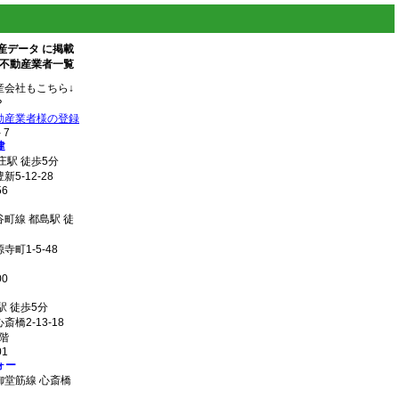
産データ に掲載
 不動産業者一覧
産会社もこちら↓
？
動産業者様の登録
- 7
建
庄駅 徒歩5分
5-12-28
56
町線 都島駅 徒
町1-5-48
00
駅 徒歩5分
橋2-13-18
階
01
ォー
御堂筋線 心斎橋