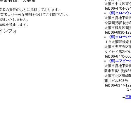
産業者様、大募集
大阪市中央区東心斎
Tel: 06-4704-69
業者の責任のもとに掲載しております。
(有)ヒロハウ
各業者より十分な説明を受けてご判断下さい。
大阪市営地下鉄
保証いたしません。
今福鶴見駅 徒歩
転載を禁止します。
大阪市鶴見区鶴見2
タウンインフォ
Tel: 06-6930-12
(有)クローバ
ＪＲ大阪環状線 
大阪市天王寺区筆
タイセイ第2ビル
Tel: 06-6770-60
(有)エフピ
大阪市営地下鉄御
阪市営)駅 徒歩5
大阪市北区豊崎5-
藤井ビル303号
Tel: 06-6377-12
1 
→
不