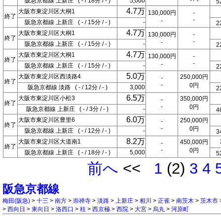
阪急京都線 上新庄 ( - / 18分 / - )
5,000
5
4.7万
大阪市東淀川区大桐1
130,000円
-
終了
-
-
阪急京都線 上新庄 ( - / 15分 / - )
-
2
4.7万
大阪市東淀川区大桐1
130,000円
-
終了
-
-
阪急京都線 上新庄 ( - / 15分 / - )
-
2
4.7万
大阪市東淀川区大桐1
130,000円
-
終了
-
-
阪急京都線 上新庄 ( - / 15分 / - )
-
2
5.0万
大阪市東淀川区西淡路4
250,000円
-
終了
-
0円
阪急京都線 淡路 ( - / 12分 / - )
3,000
2
6.5万
大阪市東淀川区小松3
350,000円
-
終了
-
0円
阪急京都線 上新庄 ( - / 3分 / - )
-
4
6.0万
大阪市東淀川区豊里6
250,000円
-
終了
-
0円
阪急京都線 上新庄 ( - / 12分 / - )
-
3
8.2万
大阪市東淀川区大道南1
450,000円
-
終了
-
0円
阪急京都線 上新庄 ( - / 18分 / - )
5,000
5
前へ
<<
1
(2)
3
4
阪急京都線
梅田(阪急)
>
十三
>
南方
>
崇禅寺
>
淡路
>
上新庄
>
相川
>
正雀
>
南茨木
>
茨木市
>
西向日
>
東向日
>
洛西口
>
桂
>
西京極
>
西院
>
大宮
>
烏丸
>
河原町