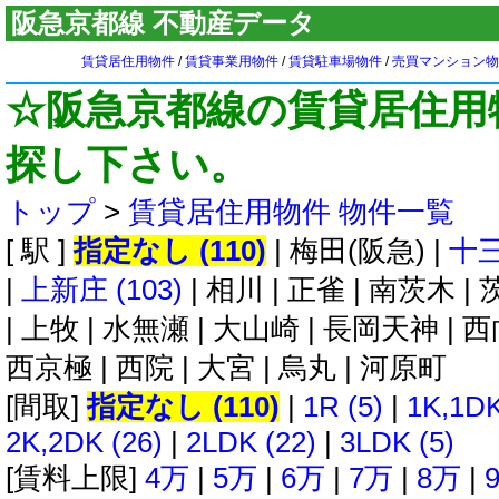
阪急京都線 不動産データ
賃貸居住用物件
/
賃貸事業用物件
/
賃貸駐車場物件
/
売買マンション物
☆阪急京都線の賃貸居住用
探し下さい。
トップ
>
賃貸居住用物件 物件一覧
[ 駅 ]
指定なし (110)
|
梅田(阪急)
|
十三
|
上新庄 (103)
|
相川
|
正雀
|
南茨木
|
|
上牧
|
水無瀬
|
大山崎
|
長岡天神
|
西
西京極
|
西院
|
大宮
|
烏丸
|
河原町
[間取]
指定なし (110)
|
1R (5)
|
1K,1DK
2K,2DK (26)
|
2LDK (22)
|
3LDK (5)
[賃料上限]
4万
|
5万
|
6万
|
7万
|
8万
|