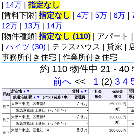
|
14万
|
指定なし
[賃料下限]
指定なし
|
4万
|
5万
|
6万
|
12万
|
13万
|
14万
[物件種類]
指定なし (110)
|
アパート
|
ハイツ (30)
|
テラスハウス
|
貸家
|
事務所付き住宅
|
作業所付き住宅
約 110 物件中 21 - 4
前へ
<<
1
(2)
3
4
所在地
▲
▼
賃料
▲
▼
間
礼金
保証金
詳細
敷金
敷引
鉄道沿線 駅
▲
▼
(バス / 徒歩 / 車)
管理費
専
7.6万
大阪市東淀川区豊新5
350,000円
-
終了
-
0円
阪急京都線 上新庄 ( - / 7分 / - )
-
4
7.6万
大阪市東淀川区豊新5
350,000円
-
終了
-
0円
阪急京都線 上新庄 ( - / 7分 / - )
-
3
6.0万
大阪市東淀川区北江口4
300,000円
-
終了